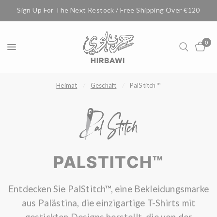
Sign Up For The Next Restock / Free Shipping Over €120
0
Heimat
/
Geschäft
/
PalStitch™
PALSTITCH™
Entdecken Sie PalStitch™, eine Bekleidungsmarke
aus Palästina, die einzigartige T-Shirts mit
gestickten Designs herstellt, die von der