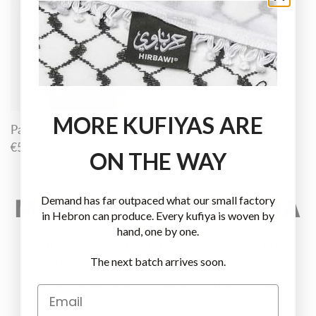
MORE KUFIYAS ARE
PalStitch™ Sabr Hoodie
€55,00
ON THE WAY
Demand has far outpaced what our small factory
MEHR AUS PALÄSTINA
in Hebron can produce. Every kufiya is woven by
hand, one by one.
Entdecke alle Produkte aus Palästina – von
The next batch arrives soon.
Hirbawi-Kufiyas bis hin zu handgefertigten
Stücken palästinensischer Kunsthandwerker.