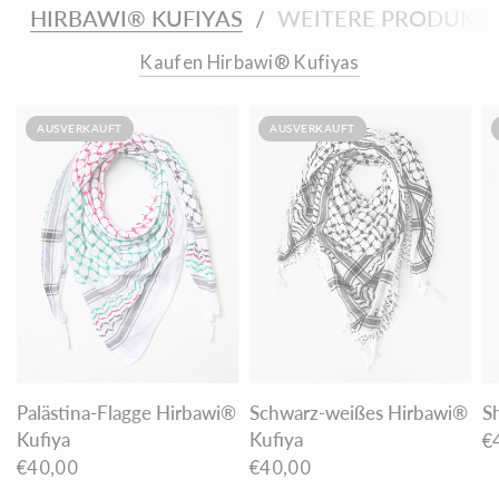
HIRBAWI® KUFIYAS
WEITERE PRODUKTE
/
Kaufen Hirbawi® Kufiyas
AUSVERKAUFT
AUSVERKAUFT
Palästina-Flagge Hirbawi®
Schwarz-weißes Hirbawi®
S
Kufiya
Kufiya
€
€40,00
€40,00