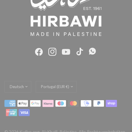
Land/Region
Land/Region
aktualisieren
aktualisieren
© 2026 Kufiya.org, Al-Khalil, Palästina. Alle Rechte vorbehalten.