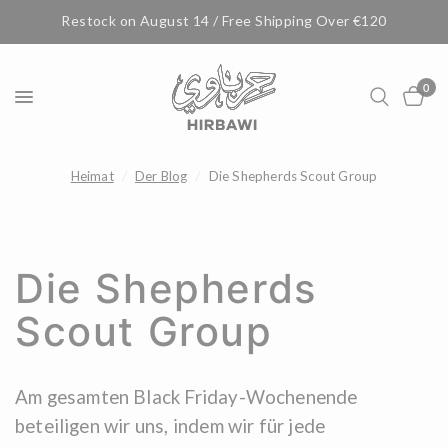
Restock on August 14 / Free Shipping Over €120
0
Heimat
/
Der Blog
/
Die Shepherds Scout Group
Die Shepherds
Scout Group
Am gesamten Black Friday-Wochenende
beteiligen wir uns, indem wir für jede