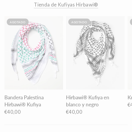
Tienda de Kufiyas Hirbawi®
AGOTADO
AGOTADO
Bandera Palestina
Hirbawi® Kufiya en
K
Hirbawi® Kufiya
blanco y negro
€
€40,00
€40,00