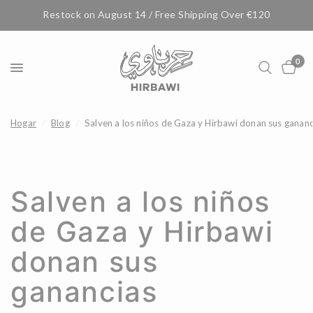
Restock on August 14 / Free Shipping Over €120
0
Hogar
/
Blog
/
Salven a los niños de Gaza y Hirbawi donan sus gananc
Salven a los niños
de Gaza y Hirbawi
donan sus
ganancias