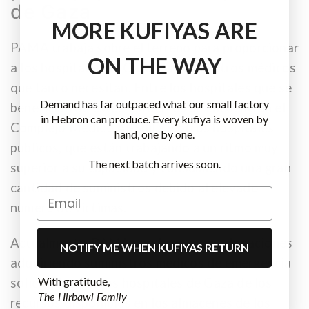
de Gaza
MORE KUFIYAS ARE
PAMA trabaja sobre el terreno para proporcionar
ON THE WAY
a los hospitales de Gaza los suministros médicos
que tanto necesitan. Entre los hospitales que se
Demand has far outpaced what our small factory
benefician de estos esfuerzos se encuentran el
in Hebron can produce. Every kufiya is woven by
Complejo Médico Al-Shifa y otros hospitales
hand, one by one.
públicos, que están trabajando a un ritmo muy
The next batch arrives soon.
superior a su capacidad y consumiendo una gran
cantidad de suministros debido al elevado
número de víctimas.
Actualmente, PAMA puede entregar donaciones
NOTIFY ME WHEN KUFIYAS RETURN
adquiriendo suministros médicos de emergencia
With gratitude,
solicitados por los hospitales de Gaza de los
The Hirbawi Family
recursos disponibles en los almacenes de los